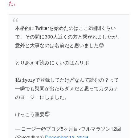
た。
本格的にTwitterを始めたのはここ2週間くらい
で、その間に300人近くの方と繋がれましたが、
意外と大事なのは名前だと思いました😌
とりあえず読みにくいのはムリポ
私はyozyで登録してたけどなんて読むの？って
一瞬でも疑問が出たらダメだと思ってカタカナ
のヨージーにしました。
けっこう重要😇
— ヨージー@ブログ5ヶ月目×フルマラソン12回
(@yozyflynn)
December 12, 2019