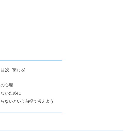
目次
人の心理
れないために
ならないという前提で考えよう