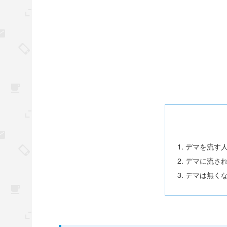
デマを流す
デマに流さ
デマは無く