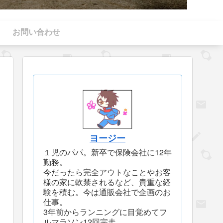
お問い合わせ
ヨージー
１児のパパ。新卒で保険会社に12年
勤務。
今だったら完全アウトなことやお客
様の家に軟禁されるなど、貴重な経
験を積む。今は通販会社で企画のお
仕事。
3年前からランニングに目覚めてフ
ルマラソン12回完走。