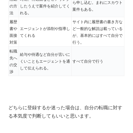
ら申し込む。まれにスカウト
の方
したうえで案件を紹介してく
案件もある。
法
れる。
履歴
サイト内に履歴書の書き方な
書や
エージェントが添削や指導し
ど一般的な解説は載っている
面接
てくれる
が、基本的にはすべて自分で
対策
行う。
転職
給与や待遇など自分が言いに
先へ
くいこともエージェントを通
すべて自分で行う
の交
して伝えられる。
渉
どちらに登録するか迷った場合は、自分の転職に対す
る本気度で判断してもいいと思います。